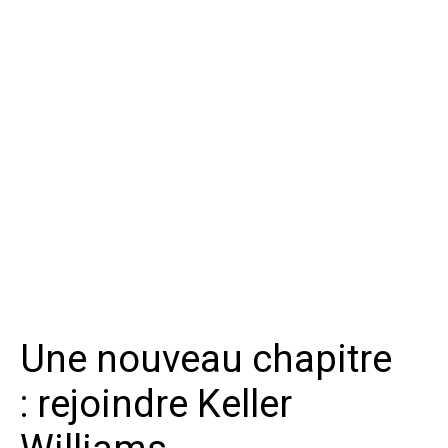
photovoltaiques -Cheminée avec insert. Extérieur,
dépendances et stationnement : Profitez d'un
charmant jardin de 200. 00 m² avec terrasse,
parfait pour la détente. La maison comprend aussi
une cave de 17. 98 m² et un grenier aménageable.
Le stationnement est assuré par une place
intérieure (garage) et deux places extérieures.
L'assainissement est en place. Commodités :
Idéalement située, plusieurs commodités sont
accessibles en moins de 5 minutes en voiture,
dont une école primaire, un supermarché et un
parc public. Cette maison est parfaite pour les
acquéreurs cherchant une base saine avec des
finitions personnalisables. Contactez-nous pour
en savoir plus et organiser une visite !
Une nouveau chapitre
: rejoindre Keller