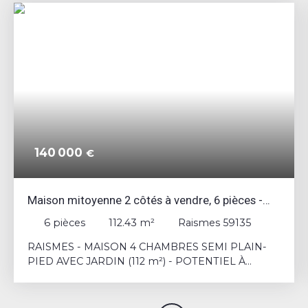
140 000
€
Maison mitoyenne 2 côtés à vendre, 6 pièces -
Raismes 59135
6
pièces
112.43
m²
Raismes 59135
RAISMES - MAISON 4 CHAMBRES SEMI PLAIN-
PIED AVEC JARDIN (112 m²) - POTENTIEL À
TERMINER Découvrez cette maison mitoyenne (2
côtés), construite en 1965, offrant 112. 43 m²
habitables. Cette propriété dispose d'une base